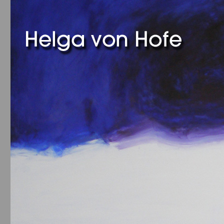
Helga von Hofe
DE
IT
EN
PITT