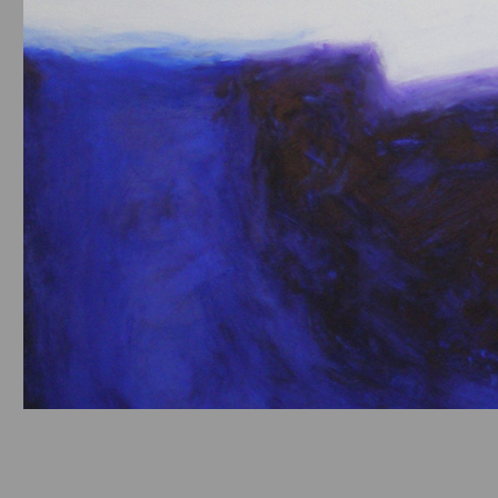
© Helga von Hofe CF: VNHHLG37A63Z112M
Credits